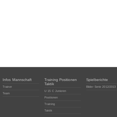
Infos Mannschaft
Training Positionen
Spielberichte
Taktik
Trainer
Bilder Serie 2012/2013
U 15 C Junioren
Team
Positionen
Training
Taktik