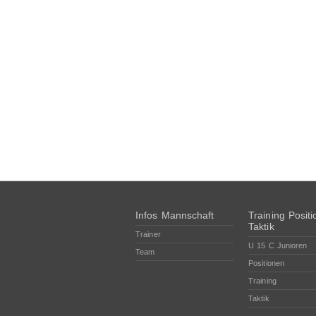
Infos Mannschaft
Training Posit
Taktik
Trainer
U 15 C Junioren
Team
Positionen
Training
Taktik