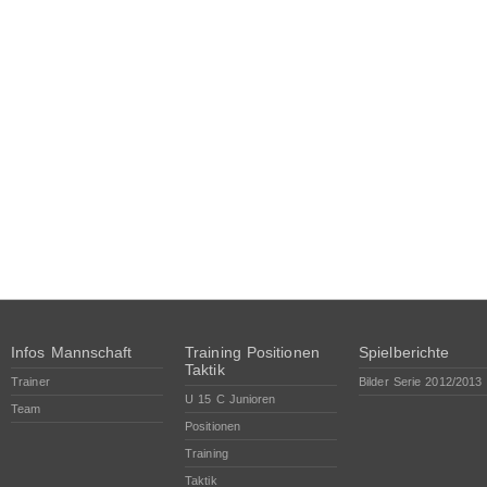
Infos Mannschaft
Training Positionen
Spielberichte
Taktik
Trainer
Bilder Serie 2012/2013
U 15 C Junioren
Team
Positionen
Training
Taktik