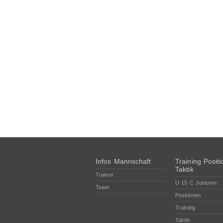
Infos Mannschaft
Training Posit
Taktik
Trainer
U 15 C Junioren
Team
Positionen
Training
Taktik